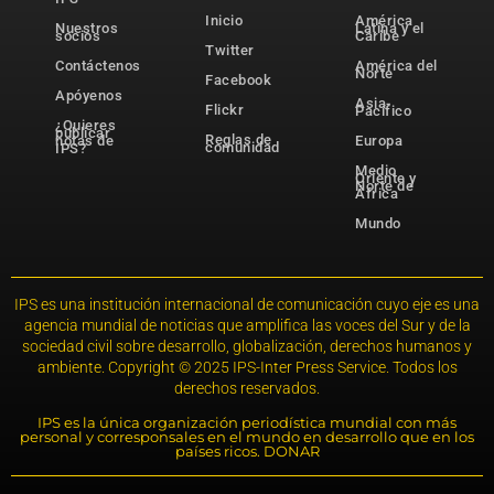
Inicio
América
Nuestros
Latina y el
socios
Caribe
Twitter
Contáctenos
América del
Norte
Facebook
Apóyenos
Asia-
Flickr
Pacífico
¿Quieres
publicar
Reglas de
notas de
Europa
comunidad
IPS?
Medio
Oriente y
Norte de
África
Mundo
IPS es una institución internacional de comunicación cuyo eje es una
agencia mundial de noticias que amplifica las voces del Sur y de la
sociedad civil sobre desarrollo, globalización, derechos humanos y
ambiente. Copyright © 2025 IPS-Inter Press Service. Todos los
derechos reservados.
IPS es la única organización periodística mundial con más
personal y corresponsales en el mundo en desarrollo que en los
países ricos. DONAR