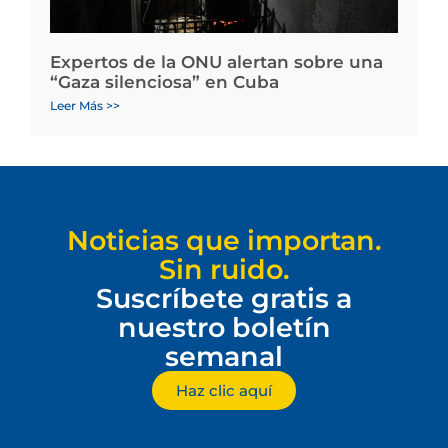
Expertos de la ONU alertan sobre una
“Gaza silenciosa” en Cuba
Leer Más >>
Noticias que importan.
Sin ruido.
Suscríbete gratis a
nuestro boletín
semanal
Haz clic aquí