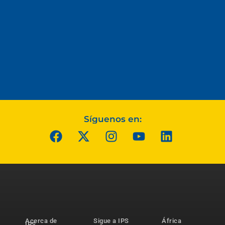
Síguenos en:
Acerca de
Sigue a IPS
África
IPS