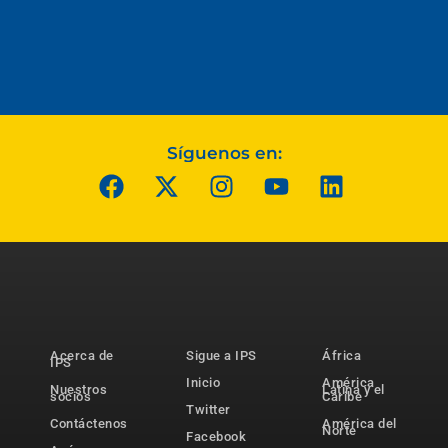
Síguenos en:
Acerca de
Sigue a IPS
África
IPS
Inicio
América
Nuestros
Latina y el
socios
Caribe
Twitter
Contáctenos
América del
Norte
Facebook