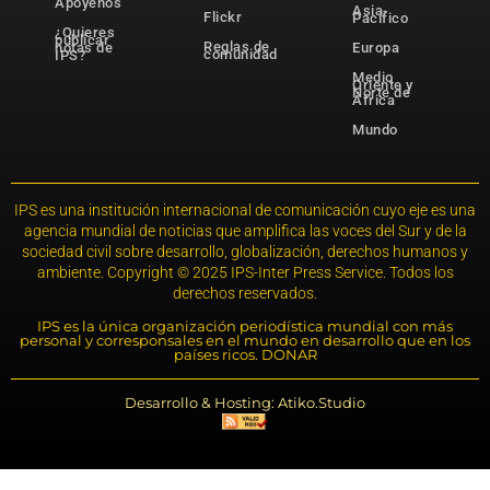
Apóyenos
Asia-
Flickr
Pacífico
¿Quieres
publicar
Reglas de
notas de
Europa
comunidad
IPS?
Medio
Oriente y
Norte de
África
Mundo
IPS es una institución internacional de comunicación cuyo eje es una
agencia mundial de noticias que amplifica las voces del Sur y de la
sociedad civil sobre desarrollo, globalización, derechos humanos y
ambiente. Copyright © 2025 IPS-Inter Press Service. Todos los
derechos reservados.
IPS es la única organización periodística mundial con más
personal y corresponsales en el mundo en desarrollo que en los
países ricos. DONAR
Desarrollo & Hosting: Atiko.Studio