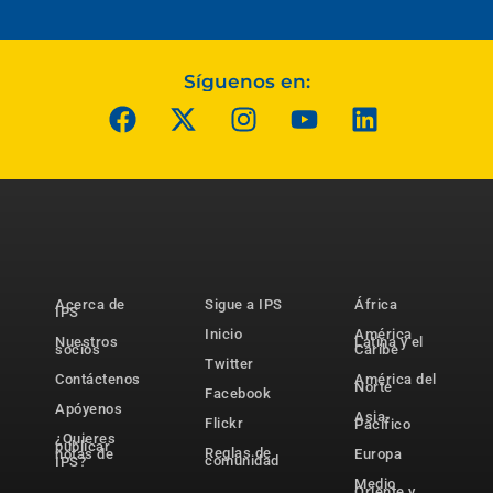
Síguenos en:
Acerca de
Sigue a IPS
África
IPS
Inicio
América
Nuestros
Latina y el
socios
Caribe
Twitter
Contáctenos
América del
Norte
Facebook
Apóyenos
Asia-
Flickr
Pacífico
¿Quieres
publicar
Reglas de
notas de
Europa
comunidad
IPS?
Medio
Oriente y