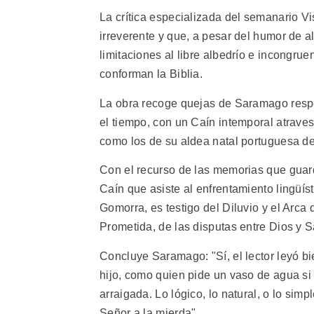
La crítica especializada del semanario Vis
irreverente y que, a pesar del humor de a
limitaciones al libre albedrío e incongruen
conforman la Biblia.
La obra recoge quejas de Saramago respect
el tiempo, con un Caín intemporal atraves
como los de su aldea natal portuguesa de
Con el recurso de las memorias que guard
Caín que asiste al enfrentamiento lingüís
Gomorra, es testigo del Diluvio y el Arca 
Prometida, de las disputas entre Dios y S
Concluye Saramago: "Sí, el lector leyó b
hijo, como quien pide un vaso de agua si 
arraigada. Lo lógico, lo natural, o lo s
Señor a la mierda".