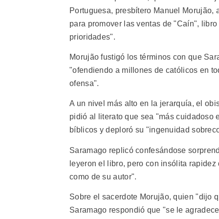
Portuguesa, presbítero Manuel Morujão, a
para promover las ventas de "Caín", libr
prioridades".
Morujão fustigó los términos con que Sara
"ofendiendo a millones de católicos en 
ofensa".
A un nivel más alto en la jerarquía, el o
pidió al literato que sea "más cuidadoso
bíblicos y deploró su "ingenuidad sobreco
Saramago replicó confesándose sorprendid
leyeron el libro, pero con insólita rapide
como de su autor".
Sobre el sacerdote Morujão, quien "dijo qu
Saramago respondió que "se le agradece 