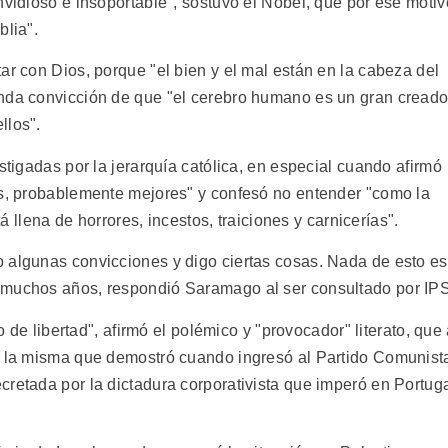
nvidioso e insoportable", sostuvo el Nobel, que por ese motiv
blia".
ar con Dios, porque "el bien y el mal están en la cabeza del
unda convicción de que "el cerebro humano es un gran creado
llos".
stigadas por la jerarquía católica, en especial cuando afirmó
as, probablemente mejores" y confesó no entender "como la
tá llena de horrores, incestos, traiciones y carnicerías".
 algunas convicciones y digo ciertas cosas. Nada de esto es
 muchos años, respondió Saramago al ser consultado por IPS
io de libertad", afirmó el polémico y "provocador" literato, que
a, la misma que demostró cuando ingresó al Partido Comunist
cretada por la dictadura corporativista que imperó en Portug