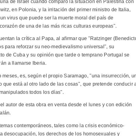
furia de Israel cuando comparó la situación en Palestina con
z, en Polonia, y la irritación del primer ministro de Italia,
"un virus que puede ser la muerte moral del país de
corazón de una de las más ricas culturas europeas".
entan la crítica al Papa, al afirmar que "Ratzinger (Benedict
os para reforzar su neo-medievalismo universal", su
to de Cuba y su opinión que tarde o temprano Portugal se
n a llamarse Iberia.
ro meses, es, según el propio Saramago, "una insurrección, u
 que está al otro lado de las cosas", que pretende conducir 
 manipulados todos los días".
el autor de esta obra en venta desde el lunes y con edición
alán.
a temas contemporáneos, tales como la crisis económico-
n la desocupación, los derechos de los homosexuales y