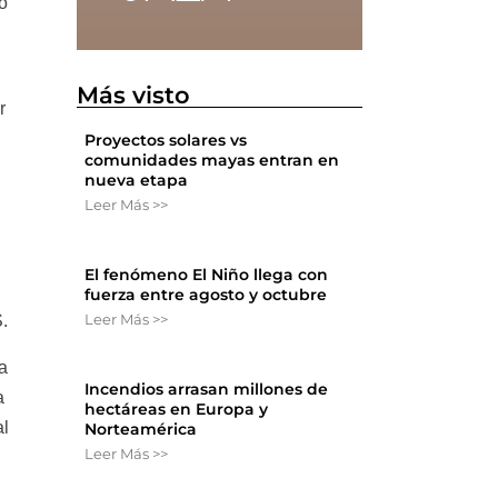
o
Más visto
r
Proyectos solares vs
comunidades mayas entran en
nueva etapa
Leer Más >>
El fenómeno El Niño llega con
fuerza entre agosto y octubre
Leer Más >>
.
 a
Incendios arrasan millones de
a
hectáreas en Europa y
al
Norteamérica
Leer Más >>