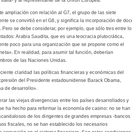
talia- y al representante de la Unión Europea.
 ampliación con relación al G7, el grupo de las siete
nte se convirtió en el G8, y significa la incorporación de doc
 Pero se debe considerar, por ejemplo, que sólo tres entre lo
tados: Arabia Saudita, que es una teocracia plutocrática,
mente poco para una organización que se propone como el
eta». En realidad, para asumir tal función, deberían
embros de las Naciones Unidas.
iciente claridad las políticas financieras y económicas del
xpresión del Presidente estadounidense Barack Obama,
a de desarrollo».
ar las viejas divergencias entre los países desarrollados y
se ha hecho para reformar la economía de casino: no se han
escandalosos de los dirigentes de grandes empresas -bancos
ísos fiscales, no se han establecido los necesarios