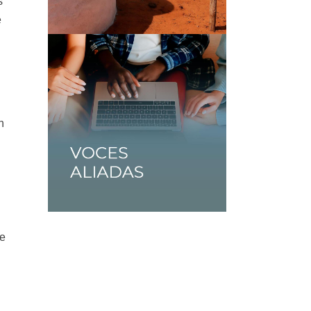
s
e
n
re