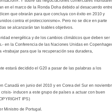
pensación». Y sobre las negociaciones comerciales mundiale
an en el marco de la Ronda Doha debido al desacuerdo entr
 dicen que obrarán para que concluya con éxito en 2010 y
nidos contra el proteccionismo». Pero no se dice en parte
as se alcanzarán tan loables objetivos.
ridad energética y de los cambios climáticos que deben ser
s.- en la Conferencia de las Naciones Unidas en Copenhage
 «trabajar para que la recuperación sea duradera,
e estará decidido el G20 a pasar de las palabras a los
en Canadá en junio del 2010 y en Corea del Sur en noviemb
 crisis- inducen a este grupo de países a actuar con buen
/COPYRIGHT IPS)
er Ministro de Portugal.