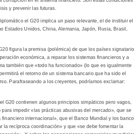
a corrupción en el sistema financiero. Son estas condiciones
sis y prevenir las futuras.
iplomático el G20 implica un paso relevante, el de instituir el
mo Estados Unidos, China, Alemania, Japón, Rusia, Brasil,
G20 figura la premisa (polémica) de que los países signatari
peración económica, a reparar los sistemas financieros y a
irma también que «todo ha funcionado» (lo que es igualmente
ermitirá el retorno de un sistema bancario que ha sido el
rso. Parafraseando a los creyentes, podríamos exclamar:
el G20 contienen algunos principios simpáticos pero vagos,
para impedir «las prácticas abusivas del mercado», que se
a financiero internacional», que el Banco Mundial y los banc
ar la recíproca coordinación» y que «se debe fomentar la