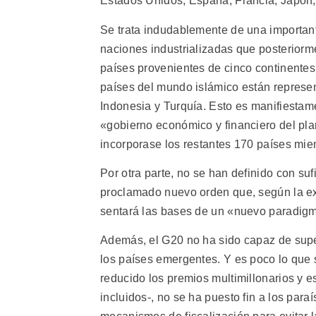
Estados Unidos, España, Francia, Japón, I
Se trata indudablemente de una importante
naciones industrializadas que posteriorme
países provenientes de cinco continentes.
países del mundo islámico están represen
Indonesia y Turquía. Esto es manifiesta
«gobierno económico y financiero del plan
incorporase los restantes 170 países mi
Por otra parte, no se han definido con suf
proclamado nuevo orden que, según la e
sentará las bases de un «nuevo paradigm
Además, el G20 no ha sido capaz de super
los países emergentes. Y es poco lo que 
reducido los premios multimillonarios y 
incluidos-, no se ha puesto fin a los para