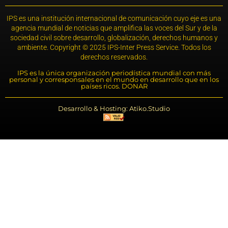
IPS es una institución internacional de comunicación cuyo eje es una
agencia mundial de noticias que amplifica las voces del Sur y de la
sociedad civil sobre desarrollo, globalización, derechos humanos y
ambiente. Copyright © 2025 IPS-Inter Press Service. Todos los
derechos reservados.
IPS es la única organización periodística mundial con más
personal y corresponsales en el mundo en desarrollo que en los
países ricos. DONAR
Desarrollo & Hosting: Atiko.Studio