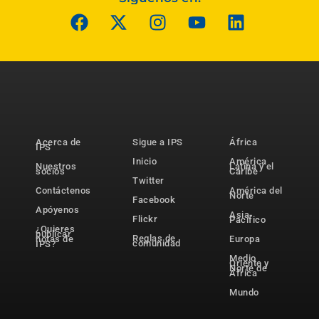
Acerca de
Sigue a IPS
África
IPS
Inicio
América
Nuestros
Latina y el
socios
Caribe
Twitter
Contáctenos
América del
Norte
Facebook
Apóyenos
Asia-
Flickr
Pacífico
¿Quieres
publicar
Reglas de
notas de
Europa
comunidad
IPS?
Medio
Oriente y
Norte de
África
Mundo