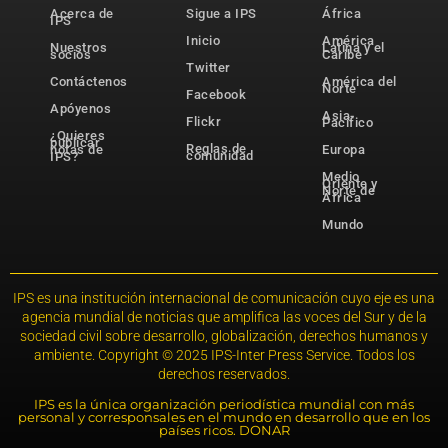
Acerca de
Sigue a IPS
África
IPS
Inicio
América
Nuestros
Latina y el
socios
Caribe
Twitter
Contáctenos
América del
Norte
Facebook
Apóyenos
Asia-
Flickr
Pacífico
¿Quieres
publicar
Reglas de
notas de
Europa
comunidad
IPS?
Medio
Oriente y
Norte de
África
Mundo
IPS es una institución internacional de comunicación cuyo eje es una
agencia mundial de noticias que amplifica las voces del Sur y de la
sociedad civil sobre desarrollo, globalización, derechos humanos y
ambiente. Copyright © 2025 IPS-Inter Press Service. Todos los
derechos reservados.
IPS es la única organización periodística mundial con más
personal y corresponsales en el mundo en desarrollo que en los
países ricos. DONAR