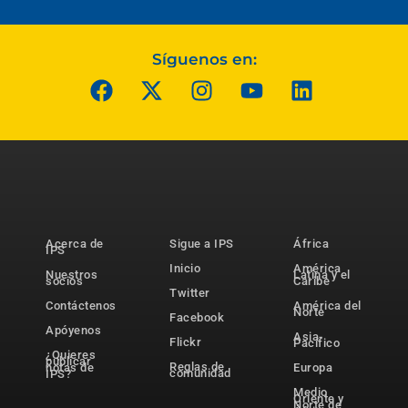
Síguenos en:
Acerca de
Sigue a IPS
África
IPS
Inicio
América
Nuestros
Latina y el
socios
Caribe
Twitter
Contáctenos
América del
Norte
Facebook
Apóyenos
Asia-
Flickr
Pacífico
¿Quieres
publicar
Reglas de
notas de
Europa
comunidad
IPS?
Medio
Oriente y
Norte de