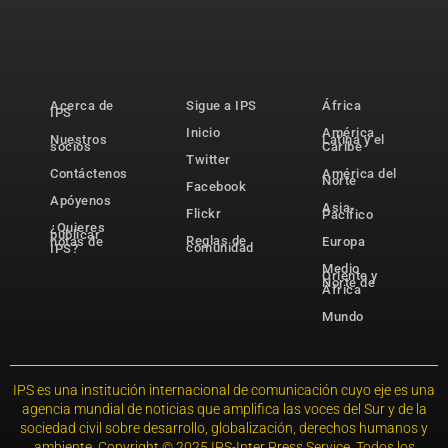
Acerca de
Sigue a IPS
África
IPS
Inicio
América
Nuestros
Latina y el
socios
Caribe
Twitter
Contáctenos
América del
Norte
Facebook
Apóyenos
Asia-
Flickr
Pacífico
¿Quieres
publicar
Reglas de
notas de
Europa
comunidad
IPS?
Medio
Oriente y
Norte de
África
Mundo
IPS es una institución internacional de comunicación cuyo eje es una
agencia mundial de noticias que amplifica las voces del Sur y de la
sociedad civil sobre desarrollo, globalización, derechos humanos y
ambiente. Copyright © 2025 IPS-Inter Press Service. Todos los