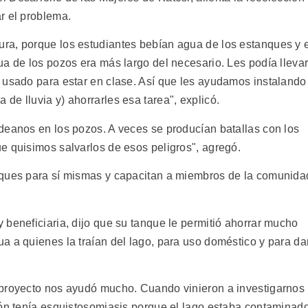
r el problema.
ra, porque los estudiantes bebían agua de los estanques y 
ua de los pozos era más largo del necesario. Les podía lleva
 usado para estar en clase. Así que les ayudamos instalando
e lluvia y) ahorrarles esa tarea", explicó.
deanos en los pozos. A veces se producían batallas con los
e quisimos salvarlos de esos peligros", agregó.
nques para sí mismas y capacitan a miembros de la comunida
 beneficiaria, dijo que su tanque le permitió ahorrar mucho
a a quienes la traían del lago, para uso doméstico y para da
 proyecto nos ayudó mucho. Cuando vinieron a investigarnos
ión tenía esquistosomiasis porque el lago estaba contaminado