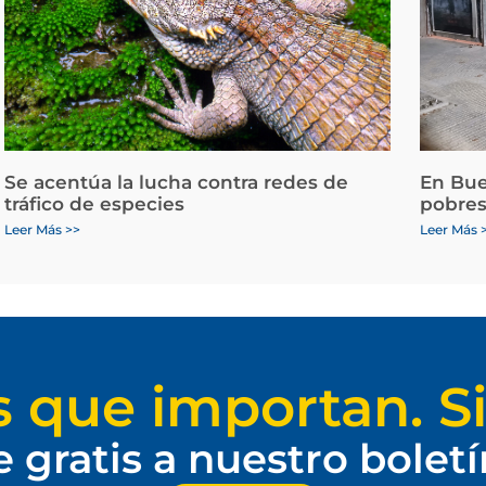
Se acentúa la lucha contra redes de
En Bue
tráfico de especies
pobres
Leer Más >>
Leer Más 
s que importan. Si
e gratis a nuestro bolet