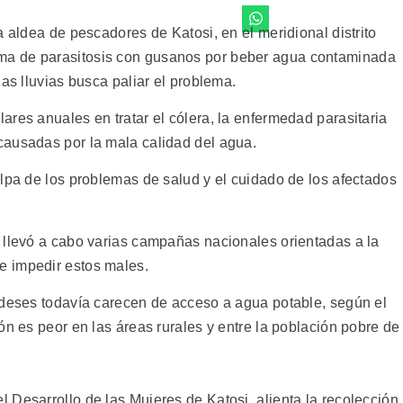
a aldea de pescadores de Katosi, en el meridional distrito
a de parasitosis con gusanos por beber agua contaminada
las lluvias busca paliar el problema.
res anuales en tratar el cólera, la enfermedad parasitaria
causadas por la mala calidad del agua.
ulpa de los problemas de salud y el cuidado de los afectados
 llevó a cabo varias campañas nacionales orientadas a la
e impedir estos males.
ndeses todavía carecen de acceso a agua potable, según el
ón es peor en las áreas rurales y entre la población pobre de
 Desarrollo de las Mujeres de Katosi, alienta la recolección