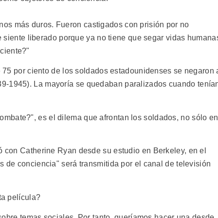
os más duros. Fueron castigados con prisión por no
 se siente liberado porque ya no tiene que segar vidas humana
ciente?"
ue 75 por ciento de los soldados estadounidenses se negaron 
39-1945). La mayoría se quedaban paralizados cuando tenía
mbate?", es el dilema que afrontan los soldados, no sólo e
ló con Catherine Ryan desde su estudio en Berkeley, en el
s de conciencia" será transmitida por el canal de televisión
ta película?
re temas sociales. Por tanto, queríamos hacer una desde