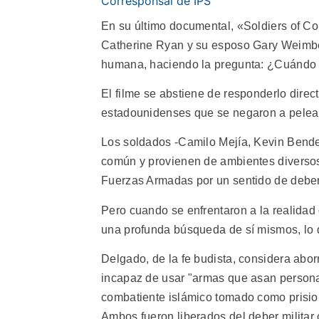
Corresponsal de IPS
En su último documental, «Soldiers of C
Catherine Ryan y su esposo Gary Weimberg
humana, haciendo la pregunta: ¿Cuándo 
El filme se abstiene de responderlo direc
estadounidenses que se negaron a pelear,
Los soldados -Camilo Mejía, Kevin Bend
común y provienen de ambientes diversos.
Fuerzas Armadas por un sentido de deber 
Pero cuando se enfrentaron a la realidad 
una profunda búsqueda de sí mismos, lo q
Delgado, de la fe budista, considera aborre
incapaz de usar "armas que asan personas
combatiente islámico tomado como prisione
Ambos fueron liberados del deber militar