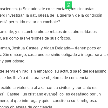
onscience» («Soldados de conciencia»), los cineastas
 investigan la naturaleza de la guerra y de la condición
está permitido matar en combate?
tamente, y en cambio ofrece relatos de cuatro soldados
 así como las versiones de sus críticos.
erman, Joshua Casteel y Aidan Delgado— tienen poco en
 Sin embargo, cada uno se sintió obligado a integrarse a la
y patriotismo.
de servir en Iraq, sin embargo, su actitud pasó del idealismo 
ue los llevó a declararse objetores de conciencia.
cible la violencia al azar contra civiles, y por tanto es
". Casteel, un cristiano evangélico, es desafiado por un
ro, al que interroga y quien cuestiona su fe religiosa.
 como objetores de conciencia.