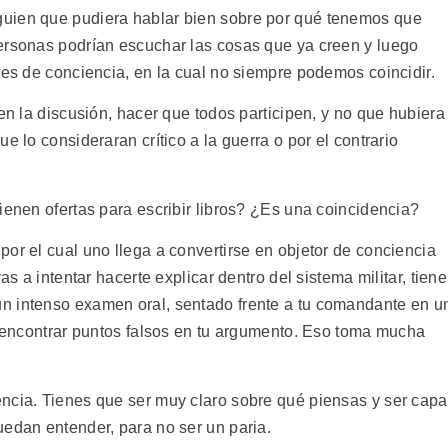
uien que pudiera hablar bien sobre por qué tenemos que
ersonas podrían escuchar las cosas que ya creen y luego
res de conciencia, en la cual no siempre podemos coincidir.
 en la discusión, hacer que todos participen, y no que hubiera
e lo consideraran crítico a la guerra o por el contrario
ienen ofertas para escribir libros? ¿Es una coincidencia?
or el cual uno llega a convertirse en objetor de conciencia
as a intentar hacerte explicar dentro del sistema militar, tien
n intenso examen oral, sentado frente a tu comandante en u
s encontrar puntos falsos en tu argumento. Eso toma mucha
ncia. Tienes que ser muy claro sobre qué piensas y ser cap
uedan entender, para no ser un paria.