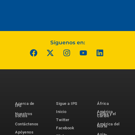
Síguenos en:
Acerca de
Sigue a IPS
África
IPS
Inicio
América
Nuestros
Latina y el
socios
Caribe
Twitter
Contáctenos
América del
Norte
Facebook
Apóyenos
Asia-