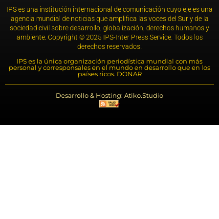
IPS es una institución internacional de comunicación cuyo eje es una
agencia mundial de noticias que amplifica las voces del Sur y de la
sociedad civil sobre desarrollo, globalización, derechos humanos y
ambiente. Copyright © 2025 IPS-Inter Press Service. Todos los
derechos reservados.
IPS es la única organización periodística mundial con más
personal y corresponsales en el mundo en desarrollo que en los
países ricos. DONAR
Desarrollo & Hosting: Atiko.Studio