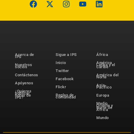
Acerca de
Sigue a IPS
África
IPS
Inicio
América
Nuestros
Latina y el
socios
Caribe
Twitter
Contáctenos
América del
Norte
Facebook
Apóyenos
Asia-
Flickr
Pacífico
¿Quieres
publicar
Reglas de
notas de
Europa
comunidad
IPS?
Medio
Oriente y
Norte de
África
Mundo