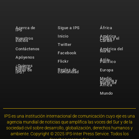
Acerca de
Sigue a IPS
África
IPS
Inicio
América
Nuestros
Latina y el
socios
Caribe
Twitter
Contáctenos
América del
Norte
Facebook
Apóyenos
Asia-
Flickr
Pacífico
¿Quieres
publicar
Reglas de
notas de
Europa
comunidad
IPS?
Medio
Oriente y
Norte de
África
Mundo
IPS es una institución internacional de comunicación cuyo eje es una
agencia mundial de noticias que amplifica las voces del Sur y de la
sociedad civil sobre desarrollo, globalización, derechos humanos y
ambiente. Copyright © 2025 IPS-Inter Press Service. Todos los