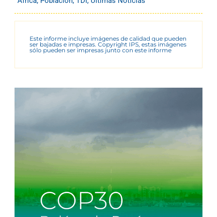
África
,
Población
,
TDI
,
Últimas Noticias
Este informe incluye imágenes de calidad que pueden
ser bajadas e impresas. Copyright IPS, estas imágenes
sólo pueden ser impresas junto con este informe