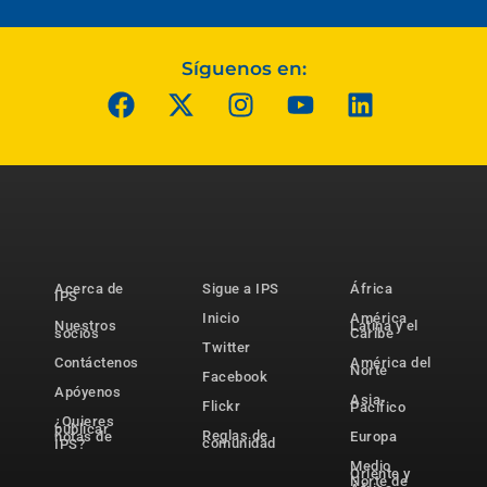
Síguenos en:
Acerca de
Sigue a IPS
África
IPS
Inicio
América
Nuestros
Latina y el
socios
Caribe
Twitter
Contáctenos
América del
Norte
Facebook
Apóyenos
Asia-
Flickr
Pacífico
¿Quieres
publicar
Reglas de
notas de
Europa
comunidad
IPS?
Medio
Oriente y
Norte de