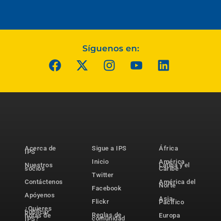
Síguenos en:
Acerca de
Sigue a IPS
África
IPS
Inicio
América
Nuestros
Latina y el
socios
Caribe
Twitter
Contáctenos
América del
Norte
Facebook
Apóyenos
Asia-
Flickr
Pacífico
¿Quieres
publicar
Reglas de
notas de
Europa
comunidad
IPS?