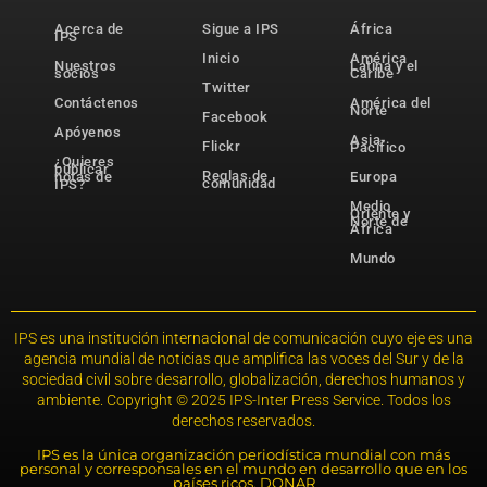
Acerca de
Sigue a IPS
África
IPS
Inicio
América
Nuestros
Latina y el
socios
Caribe
Twitter
Contáctenos
América del
Norte
Facebook
Apóyenos
Asia-
Flickr
Pacífico
¿Quieres
publicar
Reglas de
notas de
Europa
comunidad
IPS?
Medio
Oriente y
Norte de
África
Mundo
IPS es una institución internacional de comunicación cuyo eje es una
agencia mundial de noticias que amplifica las voces del Sur y de la
sociedad civil sobre desarrollo, globalización, derechos humanos y
ambiente. Copyright © 2025 IPS-Inter Press Service. Todos los
derechos reservados.
IPS es la única organización periodística mundial con más
personal y corresponsales en el mundo en desarrollo que en los
países ricos. DONAR