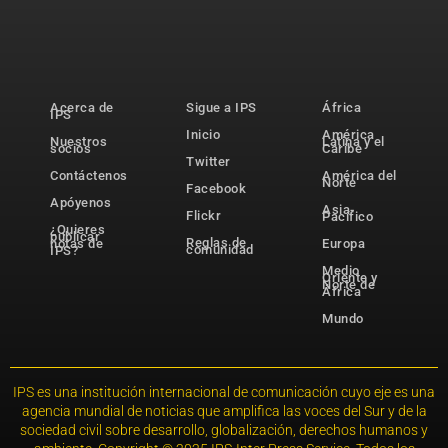
Acerca de
Sigue a IPS
África
IPS
Inicio
América
Nuestros
Latina y el
socios
Caribe
Twitter
Contáctenos
América del
Norte
Facebook
Apóyenos
Asia-
Flickr
Pacífico
¿Quieres
publicar
Reglas de
notas de
Europa
comunidad
IPS?
Medio
Oriente y
Norte de
África
Mundo
IPS es una institución internacional de comunicación cuyo eje es una
agencia mundial de noticias que amplifica las voces del Sur y de la
sociedad civil sobre desarrollo, globalización, derechos humanos y