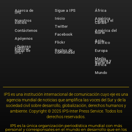
Acerca de
Sigue a IPS
África
IPS
Inicio
América
Nuestros
Latina y el
socios
Caribe
Twitter
Contáctenos
América del
Norte
Facebook
Apóyenos
Asia-
Flickr
Pacífico
¿Quieres
publicar
Reglas de
notas de
Europa
comunidad
IPS?
Medio
Oriente y
Norte de
África
Mundo
IPS es una institución internacional de comunicación cuyo eje es una
agencia mundial de noticias que amplifica las voces del Sur y de la
sociedad civil sobre desarrollo, globalización, derechos humanos y
ambiente. Copyright © 2025 IPS-Inter Press Service. Todos los
derechos reservados.
IPS es la única organización periodística mundial con más
personal y corresponsales en el mundo en desarrollo que en los