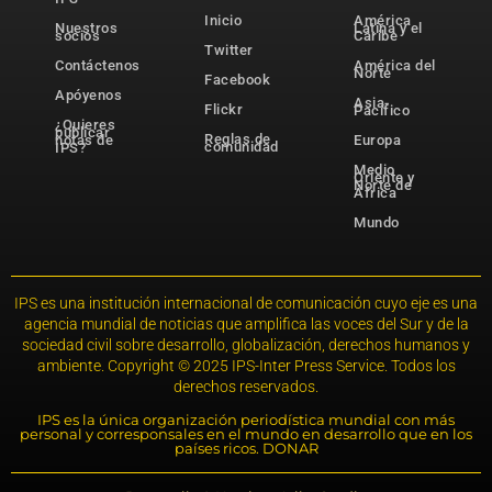
Inicio
América
Nuestros
Latina y el
socios
Caribe
Twitter
Contáctenos
América del
Norte
Facebook
Apóyenos
Asia-
Flickr
Pacífico
¿Quieres
publicar
Reglas de
notas de
Europa
comunidad
IPS?
Medio
Oriente y
Norte de
África
Mundo
IPS es una institución internacional de comunicación cuyo eje es una
agencia mundial de noticias que amplifica las voces del Sur y de la
sociedad civil sobre desarrollo, globalización, derechos humanos y
ambiente. Copyright © 2025 IPS-Inter Press Service. Todos los
derechos reservados.
IPS es la única organización periodística mundial con más
personal y corresponsales en el mundo en desarrollo que en los
países ricos. DONAR