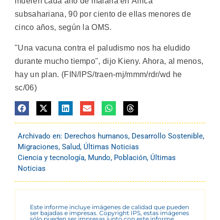
mueren cada año de malaria en África
subsahariana, 90 por ciento de ellas menores de
cinco años, según la OMS.
"Una vacuna contra el paludismo nos ha eludido
durante mucho tiempo", dijo Kieny. Ahora, al menos,
hay un plan. (FIN/IPS/traen-mj/mmm/rdr/wd he
sc/06)
Archivado en:
Derechos humanos
,
Desarrollo Sostenible
,
Migraciones
,
Salud
,
Últimas Noticias
Ciencia y tecnología
,
Mundo
,
Población
,
Últimas
Noticias
Este informe incluye imágenes de calidad que pueden
ser bajadas e impresas. Copyright IPS, estas imágenes
sólo pueden ser impresas junto con este informe