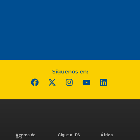
Síguenos en:
Acerca de
Sigue a IPS
África
IPS