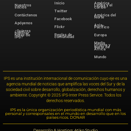
Inicio
América
Nuestros
Latina y el
socios
Caribe
Twitter
Contáctenos
América del
Norte
Facebook
Apóyenos
Asia-
Flickr
Pacífico
¿Quieres
publicar
Reglas de
notas de
Europa
comunidad
IPS?
Medio
Oriente y
Norte de
África
Mundo
IPS es una institución internacional de comunicación cuyo eje es una
agencia mundial de noticias que amplifica las voces del Sur y de la
sociedad civil sobre desarrollo, globalización, derechos humanos y
ambiente. Copyright © 2025 IPS-Inter Press Service. Todos los
derechos reservados.
IPS es la única organización periodística mundial con más
personal y corresponsales en el mundo en desarrollo que en los
países ricos. DONAR
Desarrollo & Hosting: Atiko.Studio