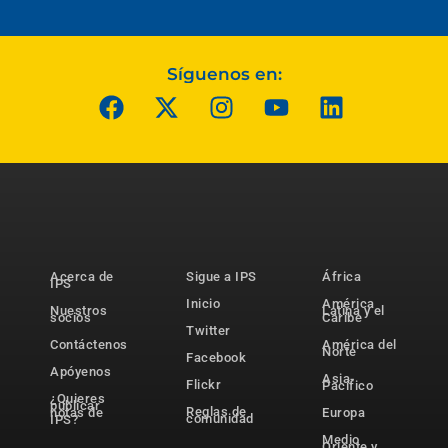
Síguenos en:
Acerca de
Sigue a IPS
África
IPS
Inicio
América
Nuestros
Latina y el
socios
Caribe
Twitter
Contáctenos
América del
Norte
Facebook
Apóyenos
Asia-
Flickr
Pacífico
¿Quieres
publicar
Reglas de
notas de
Europa
comunidad
IPS?
Medio
Oriente y