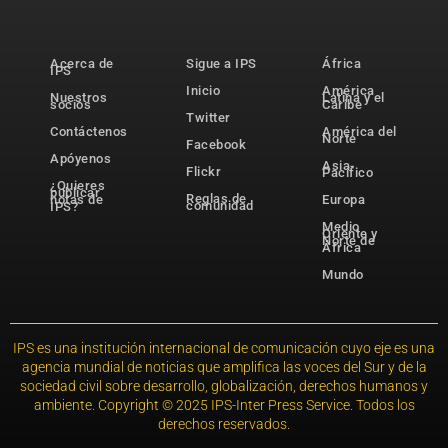
Acerca de
Sigue a IPS
África
IPS
Inicio
América
Nuestros
Latina y el
socios
Caribe
Twitter
Contáctenos
América del
Norte
Facebook
Apóyenos
Asia-
Flickr
Pacífico
¿Quieres
publicar
Reglas de
notas de
Europa
comunidad
IPS?
Medio
Oriente y
Norte de
África
Mundo
IPS es una institución internacional de comunicación cuyo eje es una
agencia mundial de noticias que amplifica las voces del Sur y de la
sociedad civil sobre desarrollo, globalización, derechos humanos y
ambiente. Copyright © 2025 IPS-Inter Press Service. Todos los
derechos reservados.