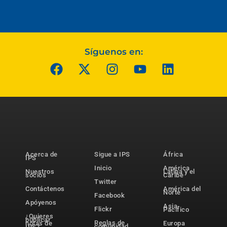
Síguenos en:
Acerca de
Sigue a IPS
África
IPS
Inicio
América
Nuestros
Latina y el
socios
Caribe
Twitter
Contáctenos
América del
Norte
Facebook
Apóyenos
Asia-
Flickr
Pacífico
¿Quieres
publicar
Reglas de
notas de
Europa
comunidad
IPS?