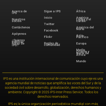
Acerca de
Sigue a IPS
África
IPS
Inicio
América
Nuestros
Latina y el
socios
Caribe
Twitter
Contáctenos
América del
Norte
Facebook
Apóyenos
Asia-
Flickr
Pacífico
¿Quieres
publicar
Reglas de
notas de
Europa
comunidad
IPS?
Medio
Oriente y
Norte de
África
Mundo
IPS es una institución internacional de comunicación cuyo eje es una
agencia mundial de noticias que amplifica las voces del Sur y de la
sociedad civil sobre desarrollo, globalización, derechos humanos y
ambiente. Copyright © 2025 IPS-Inter Press Service. Todos los
derechos reservados.
IPS es la única organización periodística mundial con más