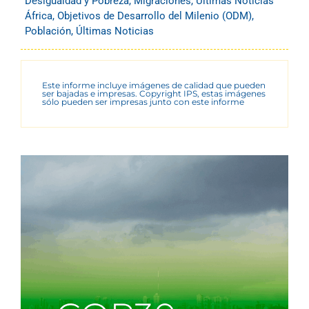
Desigualdad y Pobreza
,
Migraciones
,
Últimas Noticias
África
,
Objetivos de Desarrollo del Milenio (ODM)
,
Población
,
Últimas Noticias
Este informe incluye imágenes de calidad que pueden
ser bajadas e impresas. Copyright IPS, estas imágenes
sólo pueden ser impresas junto con este informe