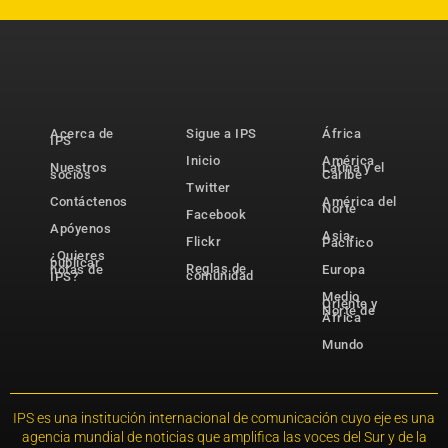
Acerca de
Sigue a IPS
África
IPS
Inicio
América
Nuestros
Latina y el
socios
Caribe
Twitter
Contáctenos
América del
Norte
Facebook
Apóyenos
Asia-
Flickr
Pacífico
¿Quieres
publicar
Reglas de
notas de
Europa
comunidad
IPS?
Medio
Oriente y
Norte de
África
Mundo
IPS es una institución internacional de comunicación cuyo eje es una
agencia mundial de noticias que amplifica las voces del Sur y de la