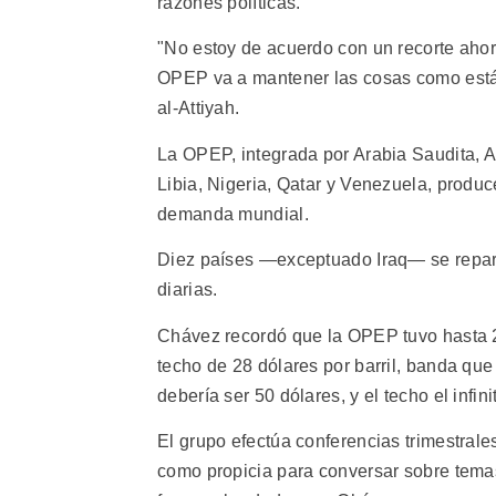
razones políticas.
"No estoy de acuerdo con un recorte ahora
OPEP va a mantener las cosas como están"
al-Attiyah.
La OPEP, integrada por Arabia Saudita, Ar
Libia, Nigeria, Qatar y Venezuela, produce
demanda mundial.
Diez países —exceptuado Iraq— se repart
diarias.
Chávez recordó que la OPEP tuvo hasta 2
techo de 28 dólares por barril, banda que
debería ser 50 dólares, y el techo el infini
El grupo efectúa conferencias trimestral
como propicia para conversar sobre temas