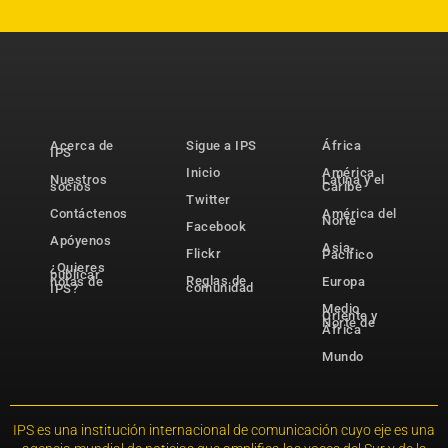
Acerca de
Sigue a IPS
África
IPS
Inicio
América
Nuestros
Latina y el
socios
Caribe
Twitter
Contáctenos
América del
Norte
Facebook
Apóyenos
Asia-
Flickr
Pacífico
¿Quieres
publicar
Reglas de
notas de
Europa
comunidad
IPS?
Medio
Oriente y
Norte de
África
Mundo
IPS es una institución internacional de comunicación cuyo eje es una