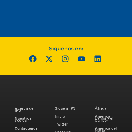
Síguenos en:
Acerca de
Sigue a IPS
África
IPS
Inicio
América
Nuestros
Latina y el
socios
Caribe
Twitter
Contáctenos
América del
Norte