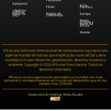
Facebook
Apóyenos
Asia-
Flickr
Pacífico
¿Quieres
publicar
Reglas de
notas de
Europa
comunidad
IPS?
Medio
Oriente y
Norte de
África
Mundo
IPS es una institución internacional de comunicación cuyo eje es una
agencia mundial de noticias que amplifica las voces del Sur y de la
sociedad civil sobre desarrollo, globalización, derechos humanos y
ambiente. Copyright © 2025 IPS-Inter Press Service. Todos los
derechos reservados.
IPS es la única organización periodística mundial con más
personal y corresponsales en el mundo en desarrollo que en los
países ricos. DONAR
Desarrollo & Hosting: Atiko.Studio