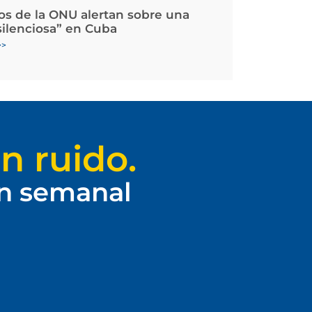
os de la ONU alertan sobre una
silenciosa” en Cuba
>>
n ruido.
ín semanal