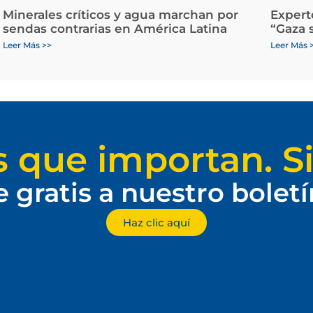
Minerales críticos y agua marchan por
Expert
sendas contrarias en América Latina
“Gaza 
Leer Más >>
Leer Más 
s que importan. Si
e gratis a nuestro bolet
Haz clic aquí