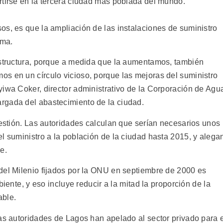
rtirse en la tercera ciudad más poblada del mundo.
os, es que la ampliación de las instalaciones de suministro
ema.
estructura, porque a medida que la aumentamos, también
s en un círculo vicioso, porque las mejoras del suministro
yiwa Coker, director administrativo de la Corporación de Agu
rgada del abastecimiento de la ciudad.
uestión. Las autoridades calculan que serían necesarios unos
l suministro a la población de la ciudad hasta 2015, y alega
e.
del Milenio fijados por la ONU en septiembre de 2000 es
iente, y eso incluye reducir a la mitad la proporción de la
able.
las autoridades de Lagos han apelado al sector privado para 