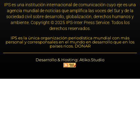
IPS es una institución internacional de comunicación cuyo eje es una
agencia mundial de noticias que amplifica las voces del Sur y de la
sociedad civil sobre desarrollo, globalización, derechos humanos y
ambiente. Copyright © 2025 IPS-Inter Press Service. Todos los
derechos reservados.
IPS es la única organización periodística mundial con más
personal y corresponsales en el mundo en desarrollo que en los
países ricos. DONAR
Desarrollo & Hosting: Atiko.Studio