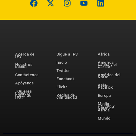
Acerca de
Sigue a IPS
África
IPS
Inicio
América
Nuestros
Latina y el
socios
Caribe
Twitter
Contáctenos
América del
Norte
Facebook
Apóyenos
Asia-
Flickr
Pacífico
¿Quieres
publicar
Reglas de
notas de
Europa
comunidad
IPS?
Medio
Oriente y
Norte de
África
Mundo