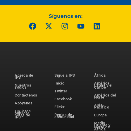
Síguenos en:
Acerca de
Sigue a IPS
África
IPS
Inicio
América
Nuestros
Latina y el
socios
Caribe
Twitter
Contáctenos
América del
Norte
Facebook
Apóyenos
Asia-
Flickr
Pacífico
¿Quieres
publicar
Reglas de
notas de
Europa
comunidad
IPS?
Medio
Oriente y
Norte de
África