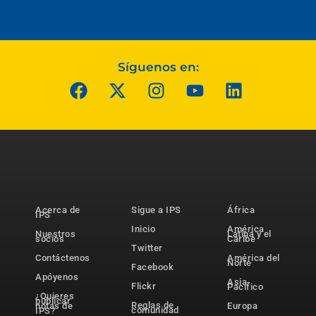
Síguenos en:
Acerca de
Sigue a IPS
África
IPS
Inicio
América
Nuestros
Latina y el
socios
Caribe
Twitter
Contáctenos
América del
Norte
Facebook
Apóyenos
Asia-
Flickr
Pacífico
¿Quieres
publicar
Reglas de
notas de
Europa
comunidad
IPS?