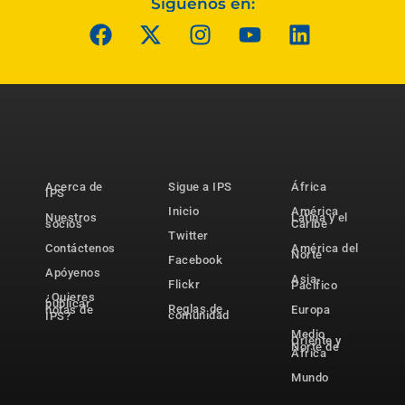
Síguenos en:
Acerca de
Sigue a IPS
África
IPS
Inicio
América
Nuestros
Latina y el
socios
Caribe
Twitter
Contáctenos
América del
Norte
Facebook
Apóyenos
Asia-
Flickr
Pacífico
¿Quieres
publicar
Reglas de
notas de
Europa
comunidad
IPS?
Medio
Oriente y
Norte de
África
Mundo