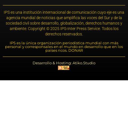
IPS es una institución internacional de comunicación cuyo eje es una
agencia mundial de noticias que amplifica las voces del Sur y de la
sociedad civil sobre desarrollo, globalización, derechos humanos y
ambiente. Copyright © 2025 IPS-Inter Press Service. Todos los
derechos reservados.
IPS es la única organización periodística mundial con más
personal y corresponsales en el mundo en desarrollo que en los
países ricos. DONAR
Desarrollo & Hosting: Atiko.Studio