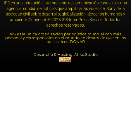
IPS es una institución internacional de comunicación cuyo eje es una
agencia mundial de noticias que amplifica las voces del Sur y de la
sociedad civil sobre desarrollo, globalización, derechos humanos y
ambiente. Copyright © 2025 IPS-Inter Press Service. Todos los
derechos reservados.
IPS es la única organización periodística mundial con más
personal y corresponsales en el mundo en desarrollo que en los
países ricos. DONAR
Desarrollo & Hosting: Atiko.Studio