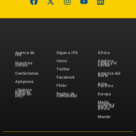
Acerca de
Sigue a IPS
África
IPS
Inicio
América
Nuestros
Latina y el
socios
Caribe
Twitter
Contáctenos
América del
Norte
Facebook
Apóyenos
Asia-
Flickr
Pacífico
¿Quieres
publicar
Reglas de
notas de
Europa
comunidad
IPS?
Medio
Oriente y
Norte de
África
Mundo