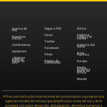
Acerca de
Sigue a IPS
África
IPS
Inicio
América
Nuestros
Latina y el
socios
Caribe
Twitter
Contáctenos
América del
Norte
Facebook
Apóyenos
Asia-
Flickr
Pacífico
¿Quieres
publicar
Reglas de
notas de
Europa
comunidad
IPS?
Medio
Oriente y
Norte de
África
Mundo
IPS es una institución internacional de comunicación cuyo eje es una
agencia mundial de noticias que amplifica las voces del Sur y de la
sociedad civil sobre desarrollo, globalización, derechos humanos y