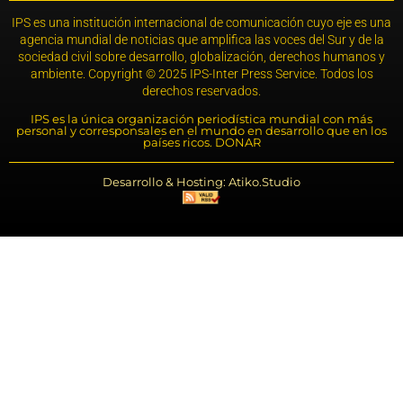
IPS es una institución internacional de comunicación cuyo eje es una
agencia mundial de noticias que amplifica las voces del Sur y de la
sociedad civil sobre desarrollo, globalización, derechos humanos y
ambiente. Copyright © 2025 IPS-Inter Press Service. Todos los
derechos reservados.
IPS es la única organización periodística mundial con más
personal y corresponsales en el mundo en desarrollo que en los
países ricos. DONAR
Desarrollo & Hosting: Atiko.Studio