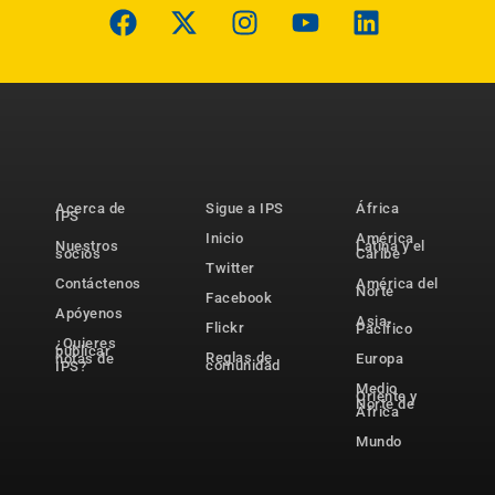
Acerca de
Sigue a IPS
África
IPS
Inicio
América
Nuestros
Latina y el
socios
Caribe
Twitter
Contáctenos
América del
Norte
Facebook
Apóyenos
Asia-
Flickr
Pacífico
¿Quieres
publicar
Reglas de
notas de
Europa
comunidad
IPS?
Medio
Oriente y
Norte de
África
Mundo