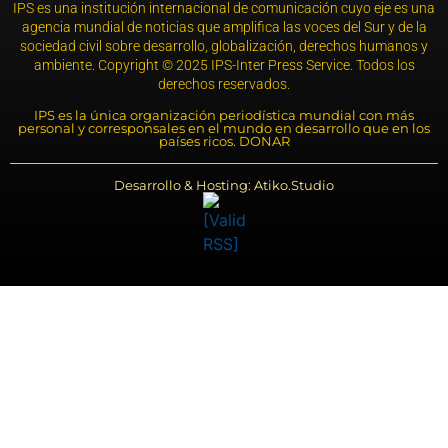
IPS es una institución internacional de comunicación cuyo eje es una
agencia mundial de noticias que amplifica las voces del Sur y de la
sociedad civil sobre desarrollo, globalización, derechos humanos y
ambiente. Copyright © 2025 IPS-Inter Press Service. Todos los
derechos reservados.
IPS es la única organización periodística mundial con más
personal y corresponsales en el mundo en desarrollo que en los
países ricos. DONAR
Desarrollo & Hosting: Atiko.Studio