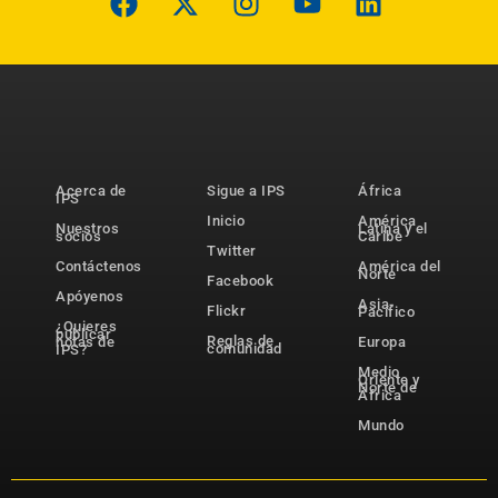
Acerca de
Sigue a IPS
África
IPS
Inicio
América
Nuestros
Latina y el
socios
Caribe
Twitter
Contáctenos
América del
Norte
Facebook
Apóyenos
Asia-
Flickr
Pacífico
¿Quieres
publicar
Reglas de
notas de
Europa
comunidad
IPS?
Medio
Oriente y
Norte de
África
Mundo