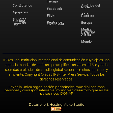
Twitter
Contáctenos
América del
Norte
Facebook
Apóyenos
Asia-
Flickr
Pacífico
¿Quieres
publicar
Reglas de
notas de
Europa
comunidad
IPS?
Medio
Oriente y
Norte de
África
Mundo
IPS es una institución internacional de comunicación cuyo eje es una
agencia mundial de noticias que amplifica las voces del Sur y de la
sociedad civil sobre desarrollo, globalización, derechos humanos y
ambiente. Copyright © 2025 IPS-Inter Press Service. Todos los
derechos reservados.
IPS es la única organización periodística mundial con más
personal y corresponsales en el mundo en desarrollo que en los
países ricos. DONAR
Desarrollo & Hosting: Atiko.Studio