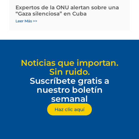
Expertos de la ONU alertan sobre una
“Gaza silenciosa” en Cuba
Leer Más >>
Noticias que importan.
Sin ruido.
Suscríbete gratis a
nuestro boletín
semanal
Haz clic aquí