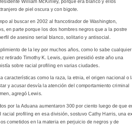
esidente William McKinley, porque era blanco y ellos
njero de piel oscura y con bigote.
po al buscar en 2002 al francotirador de Washington,
s, en parte porque los dos hombres negros que a la postre
fil de asesino serial blanco, solitario y antisocial.
mplimiento de la ley por muchos años, como lo sabe cualquier
juez retirado Timothy K. Lewis, quien presidió este año una
tía sobre racial profiling en varias ciudades.
 características como la raza, la etnia, el origen nacional o 
restar y acusar desvía la atención del comportamiento criminal
imen, agregó Lewis.
zados por la Aduana aumentaron 300 por ciento luego de que e
 racial profiling en esa división, sostuvo Cathy Harris, una e
sos cometidos en la materia en perjuicio de negros y de