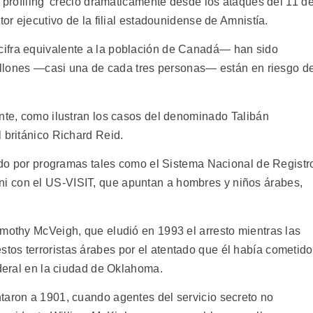
l profiling' creció dramáticamente desde los ataques del 11 d
tor ejecutivo de la filial estadounidense de Amnistía.
ifra equivalente a la población de Canadá— han sido
 millones —casi una de cada tres personas— están en riesgo d
nte, como ilustran los casos del denominado Talibán
 británico Richard Reid.
sado por programas tales como el Sistema Nacional de Registr
i con el US-VISIT, que apuntan a hombres y niños árabes,
imothy McVeigh, que eludió en 1993 el arresto mientras las
os terroristas árabes por el atentado que él había cometido
ederal en la ciudad de Oklahoma.
taron a 1901, cuando agentes del servicio secreto no