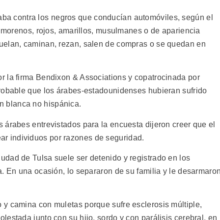
ntaba contra los negros que conducían automóviles, según el
, morenos, rojos, amarillos, musulmanes o de apariencia
uelan, caminan, rezan, salen de compras o se quedan en
r la firma Bendixon & Associations y copatrocinada por
probable que los árabes-estadounidenses hubieran sufrido
ión blanca no hispánica.
 árabes entrevistados para la encuesta dijeron creer que el
trear individuos por razones de seguridad.
dad de Tulsa suele ser detenido y registrado en los
a. En una ocasión, lo separaron de su familia y le desarmaro
y camina con muletas porque sufre esclerosis múltiple,
estada junto con su hijo, sordo y con parálisis cerebral, en