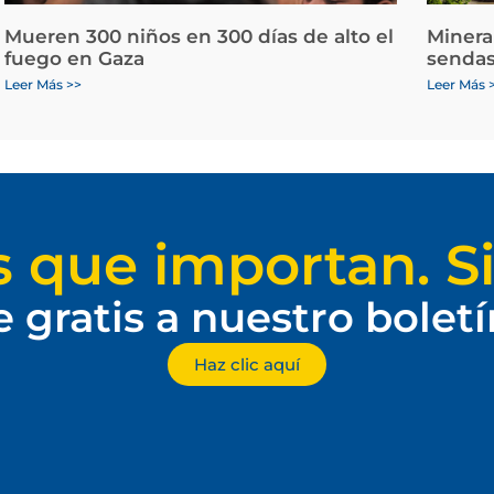
Mueren 300 niños en 300 días de alto el
Minera
fuego en Gaza
sendas
Leer Más >>
Leer Más 
s que importan. Si
e gratis a nuestro bolet
Haz clic aquí