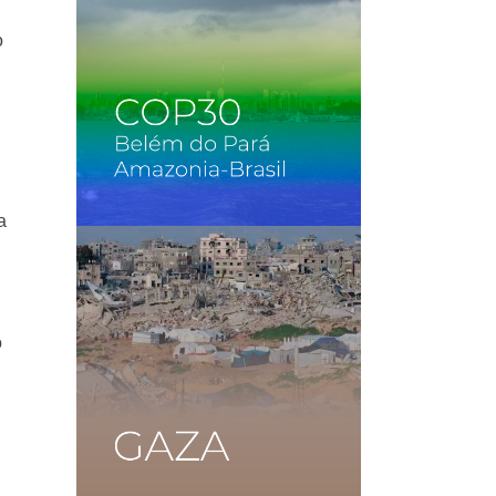
o
a
o