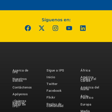
Síguenos en:
Acerca de
Sigue a IPS
África
IPS
Inicio
América
Nuestros
Latina y el
socios
Caribe
Twitter
Contáctenos
América del
Norte
Facebook
Apóyenos
Asia-
Flickr
Pacífico
¿Quieres
publicar
Reglas de
notas de
Europa
comunidad
IPS?
Medio