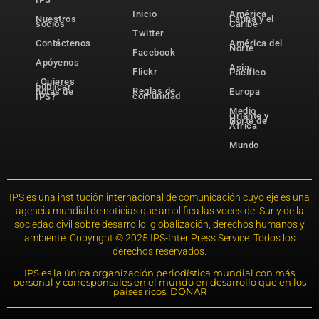
Inicio
América
Nuestros
Latina y el
socios
Caribe
Twitter
Contáctenos
América del
Norte
Facebook
Apóyenos
Asia-
Flickr
Pacífico
¿Quieres
publicar
Reglas de
notas de
Europa
comunidad
IPS?
Medio
Oriente y
Norte de
África
Mundo
IPS es una institución internacional de comunicación cuyo eje es una
agencia mundial de noticias que amplifica las voces del Sur y de la
sociedad civil sobre desarrollo, globalización, derechos humanos y
ambiente. Copyright © 2025 IPS-Inter Press Service. Todos los
derechos reservados.
IPS es la única organización periodística mundial con más
personal y corresponsales en el mundo en desarrollo que en los
países ricos. DONAR