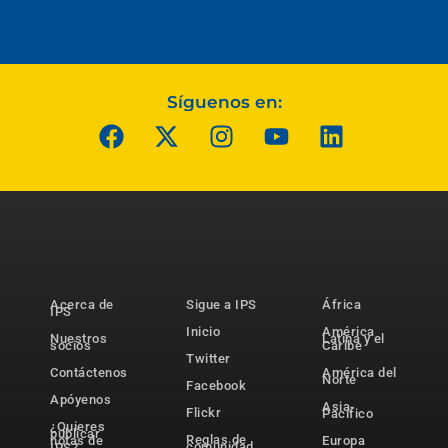
Síguenos en:
Acerca de
Sigue a IPS
África
IPS
Inicio
América
Nuestros
Latina y el
socios
Caribe
Twitter
Contáctenos
América del
Norte
Facebook
Apóyenos
Asia-
Flickr
Pacífico
¿Quieres
publicar
Reglas de
notas de
Europa
comunidad
IPS?