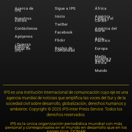
Acerca de
Sigue a IPS
África
IPS
Inicio
América
Nuestros
Latina y el
socios
Caribe
Twitter
Contáctenos
América del
Norte
Facebook
Apóyenos
Asia-
Flickr
Pacífico
¿Quieres
publicar
Reglas de
notas de
Europa
comunidad
IPS?
Medio
Oriente y
Norte de
África
Mundo
IPS es una institución internacional de comunicación cuyo eje es una
agencia mundial de noticias que amplifica las voces del Sur y de la
sociedad civil sobre desarrollo, globalización, derechos humanos y
ambiente. Copyright © 2025 IPS-Inter Press Service. Todos los
derechos reservados.
IPS es la única organización periodística mundial con más
personal y corresponsales en el mundo en desarrollo que en los
países ricos. DONAR