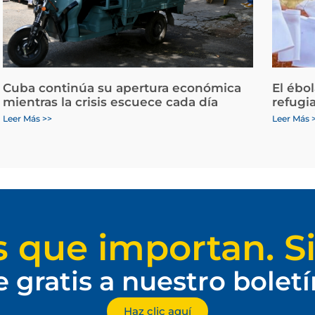
Cuba continúa su apertura económica
El ébo
mientras la crisis escuece cada día
refugi
Leer Más >>
Leer Más 
s que importan. Si
e gratis a nuestro bolet
Haz clic aquí