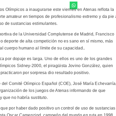
s Olímpicos a inaugurarse este viernes en Atenas reflota la
rte amateur en tiempos de profesionalismo extremo y da pie 
so de sustancias estimulantes.
portiva de la Universidad Complutense de Madrid, Francisco
pio deporte de alta competición no es sano en sí mismo, más
al cuerpo humano al límite de su capacidad..
ica por dopaje es larga. Uno de ellos es uno de los grandes
límpicos Sidney-2000, el piragüista Jovino González, quien
practicaron por sorpresa dio resultado positivo.
e del Comité Olímpico Español (COE), José María Echevarría
 organización de los juegos de Atenas informando de que
 que no habría sustituto.
que por haber dado positivo un control de uso de sustancias
clista Oscar Camenzind, campeón del mundo en ruta en 1998.