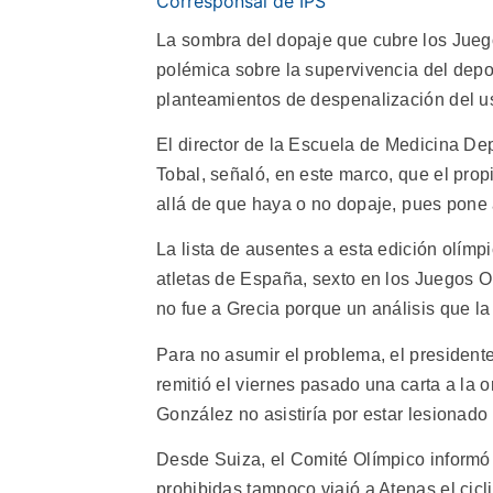
Corresponsal de IPS
La sombra del dopaje que cubre los Juego
polémica sobre la supervivencia del depo
planteamientos de despenalización del u
El director de la Escuela de Medicina De
Tobal, señaló, en este marco, que el pro
allá de que haya o no dopaje, pues pone 
La lista de ausentes a esta edición olímp
atletas de España, sexto en los Juegos O
no fue a Grecia porque un análisis que la 
Para no asumir el problema, el president
remitió el viernes pasado una carta a la
González no asistiría por estar lesionado y
Desde Suiza, el Comité Olímpico informó 
prohibidas tampoco viajó a Atenas el ci