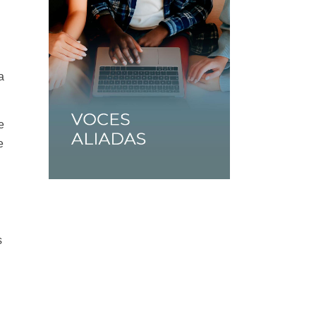
a
e
e
s