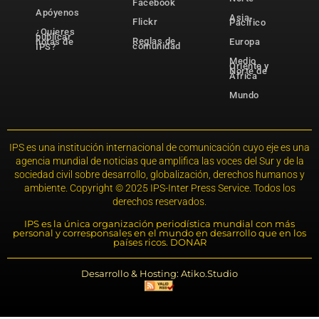
Facebook
Apóyenos
Asia-
Flickr
Pacífico
¿Quieres
publicar
Reglas de
notas de
Europa
comunidad
IPS?
Medio
Oriente y
Norte de
África
Mundo
IPS es una institución internacional de comunicación cuyo eje es una
agencia mundial de noticias que amplifica las voces del Sur y de la
sociedad civil sobre desarrollo, globalización, derechos humanos y
ambiente. Copyright © 2025 IPS-Inter Press Service. Todos los
derechos reservados.
IPS es la única organización periodística mundial con más
personal y corresponsales en el mundo en desarrollo que en los
países ricos. DONAR
Desarrollo & Hosting: Atiko.Studio