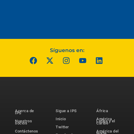
Síguenos en:
Acerca de
Sigue a IPS
África
IPS
Inicio
América
Nuestros
Latina y el
socios
Caribe
Twitter
Contáctenos
América del
Norte