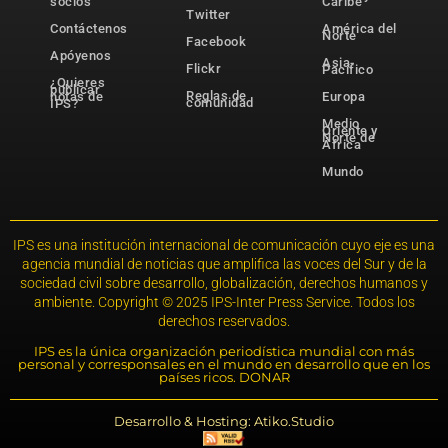
socios
Caribe
Twitter
Contáctenos
América del
Norte
Facebook
Apóyenos
Asia-
Flickr
Pacífico
¿Quieres
publicar
Reglas de
notas de
Europa
comunidad
IPS?
Medio
Oriente y
Norte de
África
Mundo
IPS es una institución internacional de comunicación cuyo eje es una
agencia mundial de noticias que amplifica las voces del Sur y de la
sociedad civil sobre desarrollo, globalización, derechos humanos y
ambiente. Copyright © 2025 IPS-Inter Press Service. Todos los
derechos reservados.
IPS es la única organización periodística mundial con más
personal y corresponsales en el mundo en desarrollo que en los
países ricos. DONAR
Desarrollo & Hosting: Atiko.Studio