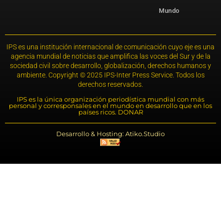
Mundo
IPS es una institución internacional de comunicación cuyo eje es una
agencia mundial de noticias que amplifica las voces del Sur y de la
sociedad civil sobre desarrollo, globalización, derechos humanos y
ambiente. Copyright © 2025 IPS-Inter Press Service. Todos los
derechos reservados.
IPS es la única organización periodística mundial con más
personal y corresponsales en el mundo en desarrollo que en los
países ricos. DONAR
Desarrollo & Hosting: Atiko.Studio