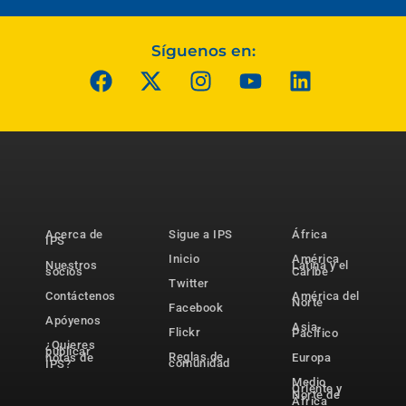
Síguenos en:
Acerca de
Sigue a IPS
África
IPS
Inicio
América
Nuestros
Latina y el
socios
Caribe
Twitter
Contáctenos
América del
Norte
Facebook
Apóyenos
Asia-
Flickr
Pacífico
¿Quieres
publicar
Reglas de
notas de
Europa
comunidad
IPS?
Medio
Oriente y
Norte de
África