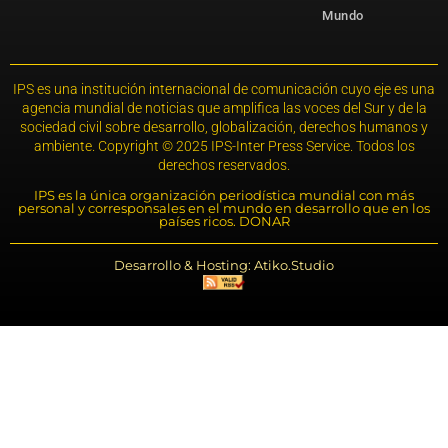
Mundo
IPS es una institución internacional de comunicación cuyo eje es una
agencia mundial de noticias que amplifica las voces del Sur y de la
sociedad civil sobre desarrollo, globalización, derechos humanos y
ambiente. Copyright © 2025 IPS-Inter Press Service. Todos los
derechos reservados.
IPS es la única organización periodística mundial con más
personal y corresponsales en el mundo en desarrollo que en los
países ricos. DONAR
Desarrollo & Hosting: Atiko.Studio