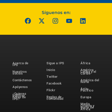
Síguenos en:
Acerca de
Sigue a IPS
África
IPS
Inicio
América
Nuestros
Latina y el
socios
Caribe
Twitter
Contáctenos
América del
Norte
Facebook
Apóyenos
Asia-
Flickr
Pacífico
¿Quieres
publicar
Reglas de
notas de
Europa
comunidad
IPS?
Medio
Oriente y
Norte de
África